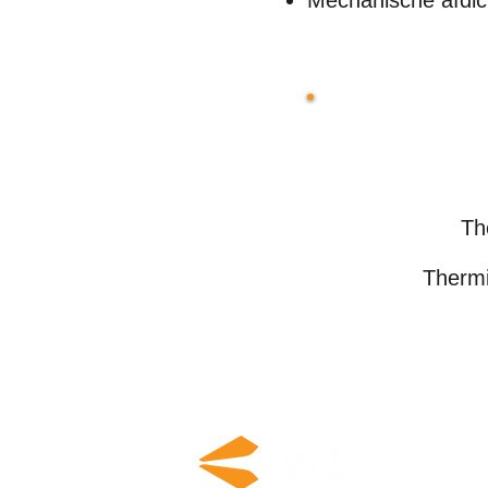
Mechanische afdic
Th
Thermi
Vereniging voor 