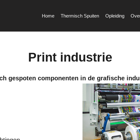
Home
Thermisch Spuiten
Opleiding
Ove
Print industrie
ch gespoten componenten in de grafische indus