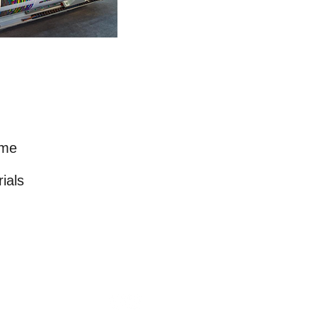
sme
ials