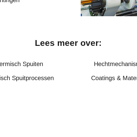
htingen
Lees meer over:
ermisch Spuiten
Hechtmechani
sch Spuitprocessen
Coatings & Mater
Thermische Spuittechnieken (VTS)